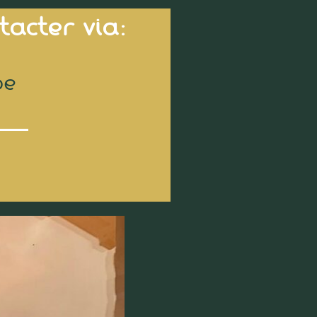
acter via:
be