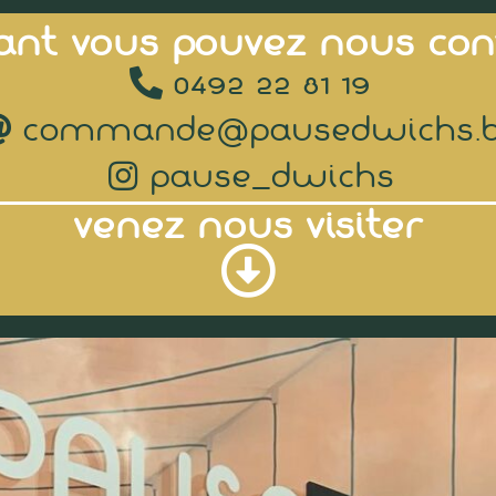
ant vous pouvez nous cont
0492 22 81 19
commande@pausedwichs.
pause_dwichs
venez nous visiter